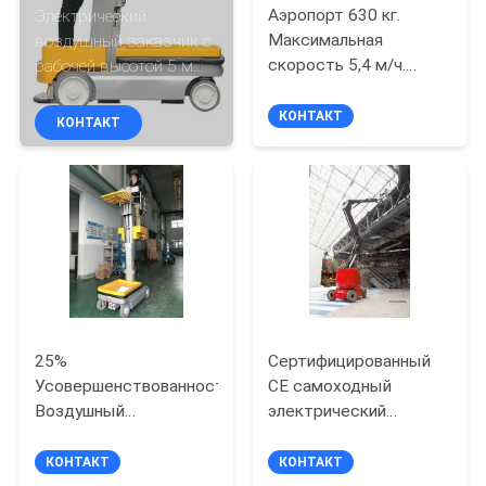
Аэропорт 630 кг.
Электрический
Максимальная
воздушный заказчик с
ПРОВЕРКА
скорость 5,4 м/ч.
рабочей высотой 5 м
КАЧЕСТВА
Платформа 696*564
для эффективного
мм.
использования склада
КОНТАКТ
КОНТАКТ
СВЯЖИТЕСЬ
МЫ
СПРОСИТЕ
ЦИТАТУ
КАРТА
25%
Сертифицированный
Усовершенствованность
CE самоходный
САЙТА
Воздушный
электрический
подбиратель заказов
суставный подъемник
для электрического
17 м
КОНТАКТ
КОНТАКТ
PRIVACY