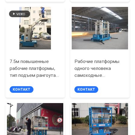
подъема и воздушных
POLICY
работ
7.5м повышенные
Рабочие платформы
рабочие платформы,
одного человека
тип подъем рангоута
самоходные
заграждения 3м
повышаясь 22м для
установленный
ремонтного службы
КОНТАКТ
КОНТАКТ
трейлером