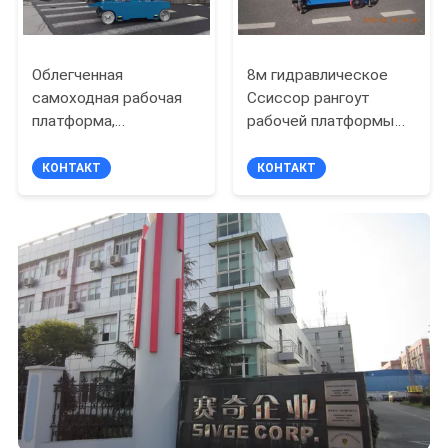
Облегченная
8м гидравлическое
самоходная рабочая
Ссиссор рангоут
платформа,
рабочей платформы
платформы доступа
двойной для чистки
двойного рангоута
окна
КОНТАКТ
КОНТАКТ
мобильные