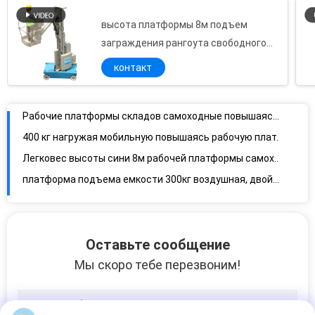
высота платформы 8м подъем
Рабочие платформы складов самоходные повышаясь 6м для 2 людей
заграждения рангоута свободного
400 кг нагружая мобильную повышаясь рабочую платформу 8м для на открытом воздухе поддержания в исправном состоянии
вращения 360 градусов самоходный
контакт
Легковес высоты сини 8м рабочей платформы самоходного двойного рангоута воздушный
платформа подъема емкости 300кг воздушная, двойная высота самоходное Маньлифт 10м рангоута
Подъем 12м алюминиевого рангоута самоходный воздушный для офисных зданий
10м 4 Маст самоходная воздушная емкость подъема 300кг для автоматических станций
Самоходная чернь Ссиссор платформа подъема, рабочая платформа 8м гидравлическая для потолка
Алюминиевый тип самоходный воздушный подъем 6м рангоута для 2 емкости людей 480КГ
Тележка двойного рангоута вертикальная установила воздушный подъем с номинальной нагрузкой 200кг
Вертикальным установленный трейлером подъем человека, одиночный подъем заграждения трейлера рангоута для чистки окна
Оставьте сообщение
Гидравлическая повышаясь платформа для супермаркета, надежного подъема человека отдельного человека
Мы скоро тебе перезвоним!
Платформы доступа отдельного человека гидравлические, электрический подъем лестницы ГТВЗ5-1005
Мобильная повышаясь рабочая платформа ГТВЗ6-1006 самоходная для быстрого обслуживания
Тип мобильная рабочая платформа трейлера, 6 метров алюминиевое самоходное Маньлифт