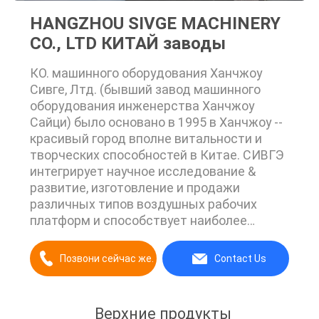
HANGZHOU SIVGE MACHINERY
CO., LTD КИТАЙ заводы
КО. машинного оборудования Ханчжоу
Сивге, Лтд. (бывший завод машинного
оборудования инженерства Ханчжоу
Сайци) было основано в 1995 в Ханчжоу --
красивый город вполне витальности и
творческих способностей в Китае. СИВГЭ
интегрирует научное исследование &
развитие, изготовление и продажи
различных типов воздушных рабочих
платформ и способствует наиболее
хорошо для того чтобы улучшить
человеческое состояние воздушной
Позвони сейчас же.
Contact Us
работы. СИВГЭ упорствует в
технологическом нововведении, с
несколькими патентов вымысла стран, и
Верхние продукты
больше чем 30 патентами общего